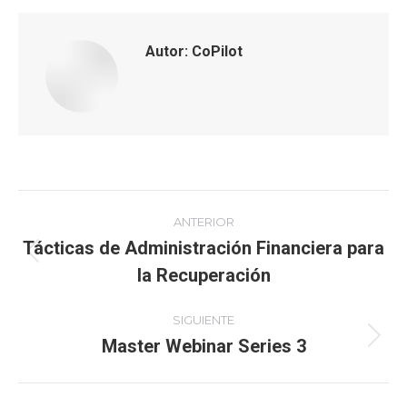
Facebook
X
LinkedIn
WhatsApp
Autor:
CoPilot
Navegación
ANTERIOR
entre
Tácticas de Administración Financiera para
Publicación
la Recuperación
anterior:
publicaciones
SIGUIENTE
Publicación
Master Webinar Series 3
siguiente: