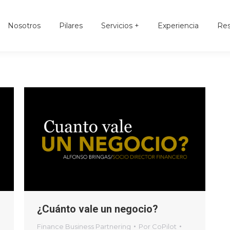
Nosotros
Pilares
Servicios +
Experiencia
Re
Nosotros
Pilares
Servicios +
Experiencia
Res
¿Cuánto vale un negocio?
Finance Business Partnering
Por
CoPilot