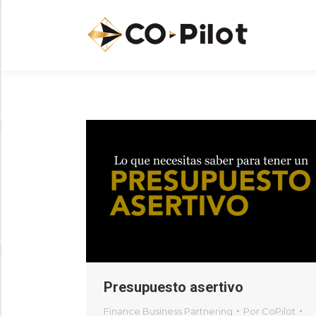
Presupuesto asertivo
Finance Business Partnering
Por
CoPilot