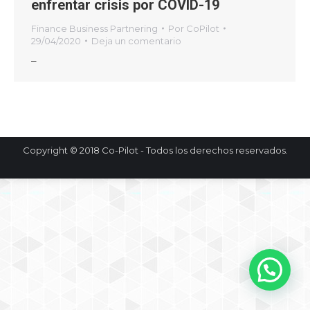
enfrentar crisis por COVID-19
Finance Business Partnering
Por
CoPilot
29/04/2020
Deja un comentario
–
Copyright © 2018 Co-Pilot - Todos los derechos reservados.